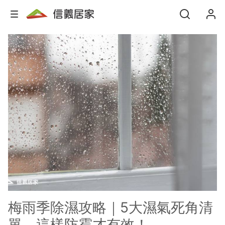
梅雨季除濕攻略｜5大濕氣死角清
單，這樣防霉才有效！