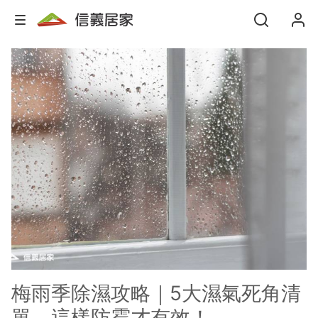
梅雨季除濕攻略｜5大濕氣死角清
單，這樣防霉才有效！