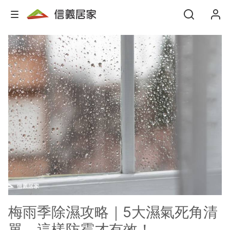
梅雨季除濕攻略｜5大濕氣死角清
單，這樣防霉才有效！