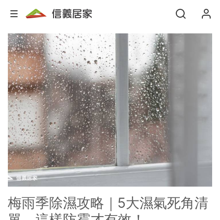
梅雨季除濕攻略｜5大濕氣死角清
單，這樣防霉才有效！