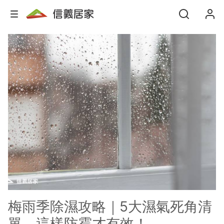
梅雨季除濕攻略｜5大濕氣死角清
單，這樣防霉才有效！