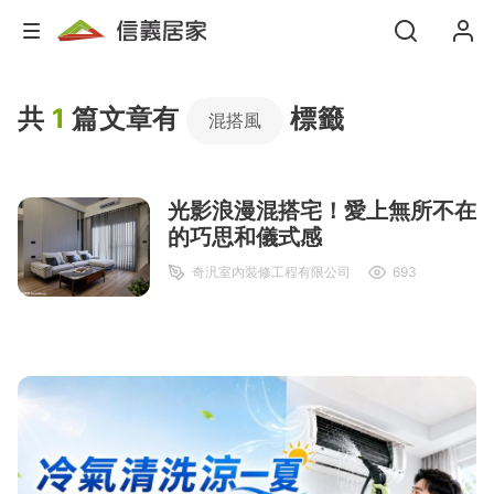
共
1
篇文章有
標籤
混搭風
光影浪漫混搭宅！愛上無所不在
的巧思和儀式感
奇汎室內裝修工程有限公司
693