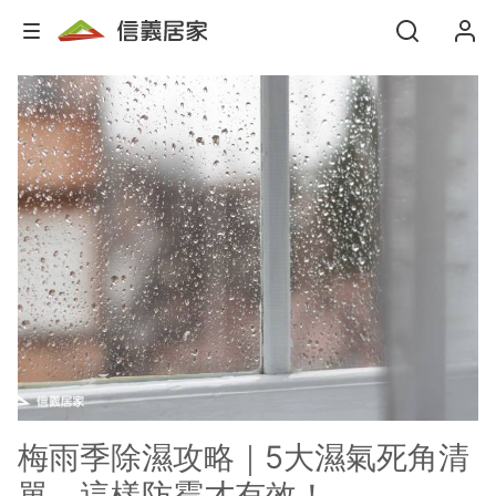
梅雨季除濕攻略｜5大濕氣死角清
單，這樣防霉才有效！