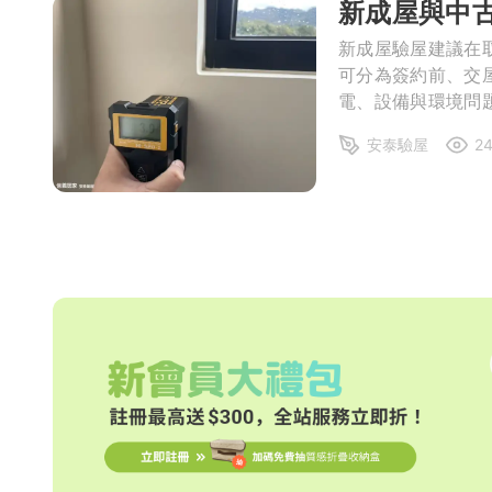
新成屋與中
局部修
新成屋驗屋建議在
可分為簽約前、交
局部裝
電、設備與環境問
生活金
安泰驗屋
2
生活金