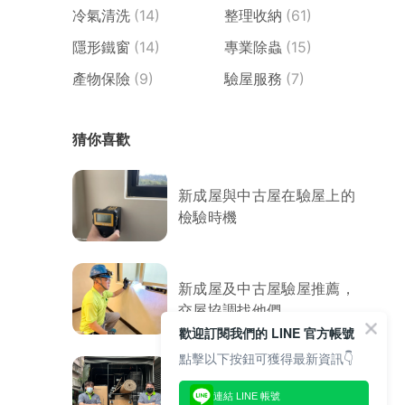
冷氣清洗
(14)
整理收納
(61)
隱形鐵窗
(14)
專業除蟲
(15)
產物保險
(9)
驗屋服務
(7)
猜你喜歡
新成屋與中古屋在驗屋上的
檢驗時機
新成屋及中古屋驗屋推薦，
交屋協調找他們
歡迎訂閱我們的 LINE 官方帳號
點擊以下按鈕可獲得最新資訊👇
入厝儀式全攻略！搬新家必
連結 LINE 帳號
看入宅習俗與禁忌