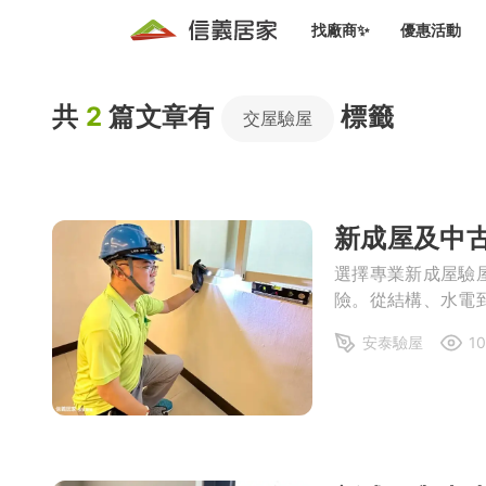
找廠商✨
優惠活動
知識文
免費諮詢服務
共
2
篇文章有
標籤
前往
交屋驗屋
廠商募集
人才招募
居住好生活講座
設計裝
買屋
居住服務免費諮詢
室內設
設計裝
會員活動優惠
設計裝
新成屋及中
搬家清
冷氣清洗(限時優惠)
新會員大禮包
免費居住好生
室內設
選擇專業新成屋驗
優質搬
險。從結構、水電
信義客戶優惠
清潔除
安泰驗屋
10
信義成交客戶福利專區
清潔消
家居設
長照設