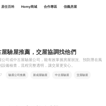
居住百科
Homy商城
合作專區
信義房屋
章
 設計裝潢 大館
潢
賣屋
租屋
計
居家設計
裝修攻略
生活提案
居家新聞
潢
潢
古屋驗屋推薦，交屋協調找他們
運
活講座
服務滿意度抽獎
電子報隱藏優惠
計
軟裝設計
包租代管
屋公司或中古屋驗屋公司，能有效掌握房屋狀況、預防潛在風
家
驗屋服務
到設備檢查，流程完整透明，讓交屋更安心。
蟲
7
驗屋公司推薦
新成屋驗屋
中古屋驗屋
交屋驗屋
毒
冷氣清洗
整理收納
專業除蟲
驗屋費用
備
備
系統家具
隱形鐵窗
油漆塗料