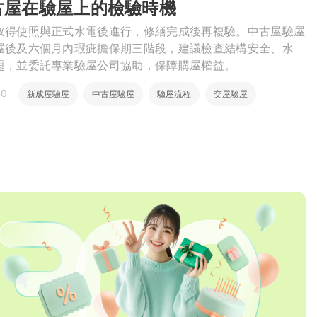
古屋在驗屋上的檢驗時機
繕
取得使照與正式水電後進行，修繕完成後再複驗。中古屋驗屋
屋後及六個月內瑕疵擔保期三階段，建議檢查結構安全、水
修
題，並委託專業驗屋公司協助，保障購屋權益。
融
40
新成屋驗屋
中古屋驗屋
驗屋流程
交屋驗屋
融
產物保險
瑕疵擔保責任