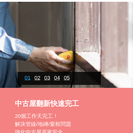
01
02
03
04
05
中古屋翻新快速完工
打造理想浴室
打造超順手料理空間
系統家具打造機能宅
刷出你的生活美學
20個工作天完工！
美觀又實用的衛浴設計
小宅、小資廚房翻新！
量身打造高機能完美窩！
打造居家風格的關鍵！
解決管線/地磚/窗框問題
安全、清爽、質感
風格廚具＋五金設備＋精選二機
特色/適用族群/板材規格
從色彩和風格找靈感…
強化中古屋居家安全
打造你的夢想浴室
北台灣限定，38,200元起
初心者必看成功案例集
開啟你對家的無限想像