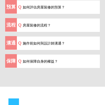
預算
Q
如何評估房屋裝修的預算？
A
建議可以
依照屋齡
抓裝潢預算。新成屋→每坪約
流程
Q
房屋裝修的流程？
6~8萬元以上；屋齡5~10年→每坪約8~10萬元以
上；屋齡10~20 年→每坪約10~12萬元以上；屋齡20
年→每坪約12萬元以上。
A
找室內設計師
的裝修流程：專人諮詢→洽談丈量
溝通
Q
施作前如何與設計師溝通？
→設計提案→工程費概估→簽訂合約→進行設計→
工程施作。各工種
施工的順序
通常是：水電→泥作
→木作→油漆粉刷。若沒時間規劃裝修流程，找設
A
首先是房屋的基本資訊：屋齡、實際坪數、房屋
保障
Q
如何保障自身的權益？
計師會讓你輕鬆許多！
座向(便於確認採光)、希望入住時間及裝修的需求，
裝修的需求除了自己的，非自己獨居時，也需要與
同住家人溝通需求，彙整後告訴設計師並提供資
A
簽訂合約時務必確認所有細節，包含圖樣、估價
訊，例如：共有幾人居住？年齡？同住家人的生活
單金額與施工進度等，一但簽名就代表你都同意
習慣？是否會有訪客暫駐等。提供越仔細越齊全，
了！廠商是否合法立案？廠商估價合理嗎？完工後
設計師能更快進入狀況，後續的溝通上也更為輕
是否有保固？以上在挑選設計師都需要再三確認清
鬆。
楚。找
信義居家嚴選廠商
服務，有保障不亂加價，