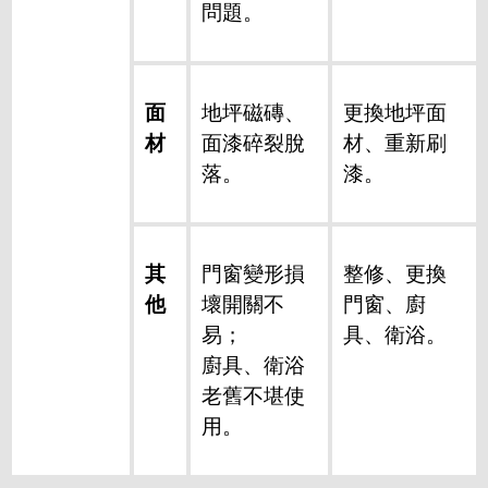
問題。
面
地坪磁磚、
更換地坪面
材
面漆碎裂脫
材、重新刷
落。
漆。
其
門窗變形損
整修、更換
他
壞開關不
門窗、廚
易；
具、衛浴。
廚具、衛浴
老舊不堪使
用。