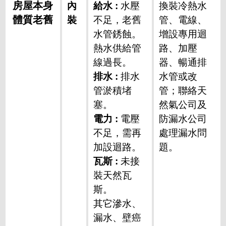
房屋本身
內
給水 :
水壓
換裝冷熱水
體質老舊
裝
不足，老舊
管、電線、
水管銹蝕。
增設專用迴
熱水供給管
路、加壓
線過長。
器、暢通排
排水 :
排水
水管或改
管淤積堵
管；聯絡天
塞。
然氣公司及
電力 :
電壓
防漏水公司
不足，需再
處理漏水問
加設迴路。
題。
瓦斯 :
未接
裝天然瓦
斯。
其它滲水、
漏水、壁癌