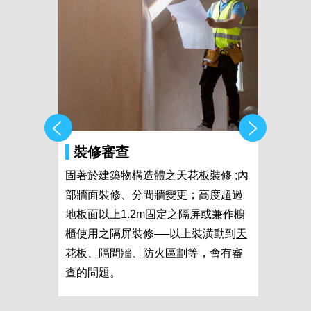
裝修審查
陽
固著於建築物構造體之天花板裝修 ;內
陽台
部牆面裝修、分間牆變更；高度超過
行為
地板面以上1.2m固定之隔屏或兼作櫥
是新
櫃使用之隔屏裝修──以上裝潢動到
天
許，
花板、隔間牆、防火區劃
等，會有審
緩拆
查的問題。
認知
的！