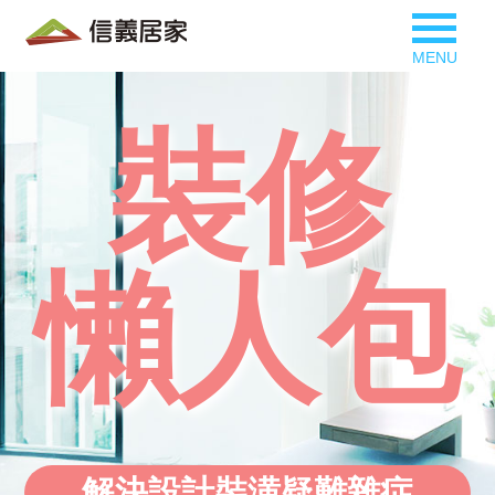
MENU
裝修
懶人包
解決設計裝潢疑難雜症