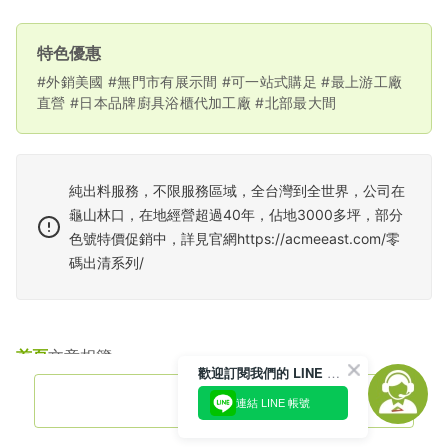
特色優惠
#外銷美國 #無門市有展示間 #可一站式購足 #最上游工廠
直營 #日本品牌廚具浴櫃代加工廠 #北部最大間
純出料服務，不限服務區域，全台灣到全世界，公司在
龜山林口，在地經營超過40年，佔地3000多坪，部分
色號特價促銷中，詳見官網https://acmeeast.com/零
碼出清系列/
首頁
文章
相簿
歡迎訂閱我們的 LINE 官方帳號
聯絡電話
連結 LINE 帳號
歷年認證標章