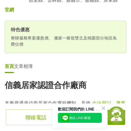
苗栗縣、雲林縣、嘉義市、嘉義縣、屏東縣
官網
特色優惠
整聊服務專案優惠價、 搬家一條龍雙北及桃園部分地區免
費估價
首頁
文章
相簿
信義居家認證合作廠商
本廠商通過信義居家合作審核機制，具備
合法登記、專業
歡迎訂閱我們的 LINE 官方帳號
資格與良好商譽
，並經
每年定期審查
，持續符合服務品質
標準。審查通過者將獲頒當年度「信義居家認證合作廠商
聯絡電話
透過信義居家預約
連結 LINE 帳號
標章」，一眼辨識、安心選擇。