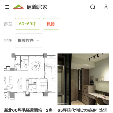
篩選
60~69坪
刪除
排序
新北60坪毛胚屋開箱｜2房
65坪現代宅以大板磚打造沉