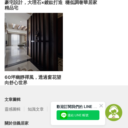
豪宅設計，大理石×鍍鈦打造
穩低調奢華居家
精品宅
60坪幽靜禪風，透過窗花望
向舒心世界
文章圖輯
歡迎訂閱我們的 LINE 官方帳號
靈感圖輯
知識文章
訂閱電子報
連結 LINE 帳號
關於信義居家