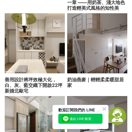
一章 ——用奶茶、淺大地色
打造輕美式風格的知性美
善用設計將坪效極大化，
奶油燕麥｜輕輕柔柔暖甜居
白、灰、藍交織下開啟22坪
家
新婚北歐宅
歡迎訂閱我們的 LINE 官方帳號
連結 LINE 帳號