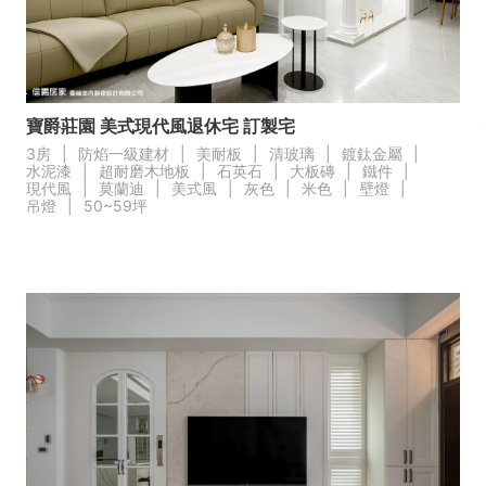
繕
修
寶爵莊園 美式現代風退休宅 訂製宅
融
3房
|
防焰一級建材
|
美耐板
|
清玻璃
|
鍍鈦金屬
|
水泥漆
|
超耐磨木地板
|
石英石
|
大板磚
|
鐵件
|
融
產物保險
現代風
|
莫蘭迪
|
美式風
|
灰色
|
米色
|
壁燈
|
吊燈
|
50~59坪