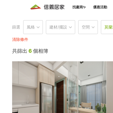
找廠商✨
優惠活動
知識文
免費諮詢服務
前往
篩選
風格
建材/擺設
空間
莫蘭
廠商募集
人才招募
居住好生活講座
設計裝
買屋
居住服務免費諮詢
清除條件
室內設
設計裝
會員活動優惠
共篩出
6
個相簿
設計裝
搬家清
冷氣清洗(限時優惠)
新會員大禮包
免費居住好生
室內設
優質搬
信義客戶優惠
清潔除
信義成交客戶福利專區
清潔消
家居設
長照設