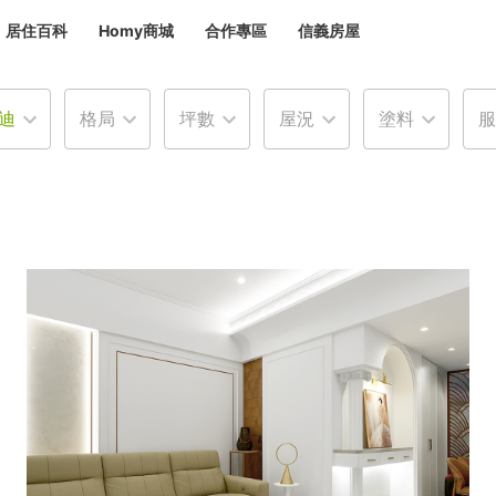
居住百科
Homy商城
合作專區
信義房屋
章
 設計裝潢 大館
迪
格局
坪數
屋況
塗料
服
潢
賣屋
租屋
計
居家設計
裝修攻略
生活提案
居家新聞
潢
潢
運
活講座
服務滿意度抽獎
電子報隱藏優惠
計
軟裝設計
包租代管
家
驗屋服務
蟲
毒
冷氣清洗
整理收納
專業除蟲
備
備
系統家具
隱形鐵窗
油漆塗料