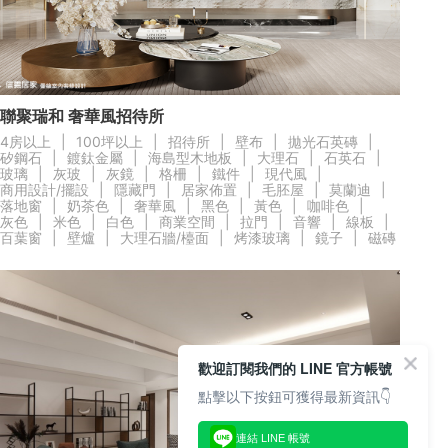
聯聚瑞和 奢華風招待所
4房以上
|
100坪以上
|
招待所
|
壁布
|
拋光石英磚
|
矽鋼石
|
鍍鈦金屬
|
海島型木地板
|
大理石
|
石英石
|
玻璃
|
灰玻
|
灰鏡
|
格柵
|
鐵件
|
現代風
|
商用設計/擺設
|
隱藏門
|
居家佈置
|
毛胚屋
|
莫蘭迪
|
落地窗
|
奶茶色
|
奢華風
|
黑色
|
黃色
|
咖啡色
|
灰色
|
米色
|
白色
|
商業空間
|
拉門
|
音響
|
線板
|
百葉窗
|
壁爐
|
大理石牆/檯面
|
烤漆玻璃
|
鏡子
|
磁磚
歡迎訂閱我們的 LINE 官方帳號
點擊以下按鈕可獲得最新資訊👇
連結 LINE 帳號