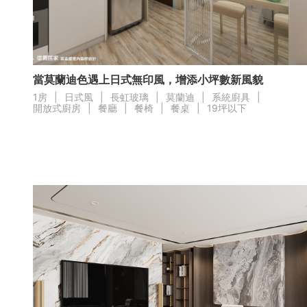
局部修
局部裝
當莫蘭迪色遇上日式無印風，增添小坪數新風貌
生活金
1房
|
日式風
|
長虹玻璃
|
莫蘭迪
|
系統廚具
|
開放式廚房
|
餐廳
|
餐椅
|
餐桌
|
19坪以下
生活金