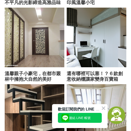
不平凡的光影締造高雅品味
印風溫馨小宅
溫馨親子小豪宅，在都市叢
還有哪裡可以塞！？６款創
林中擁抱大自然的美好
意收納櫃讓家變身百寶箱
歡迎訂閱我們的 LINE 官方帳號
連結 LINE 帳號