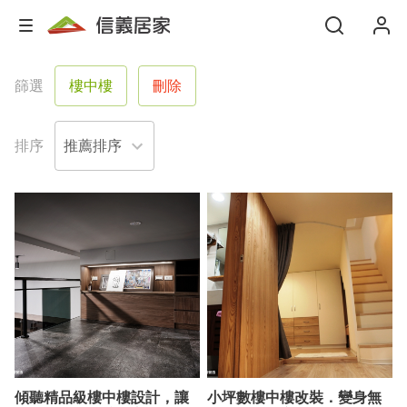
篩選
樓中樓
刪除
排序
傾聽精品級樓中樓設計，讓
小坪數樓中樓改裝．變身無