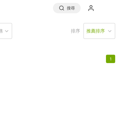
搜尋
務
排序
實價登錄
1
前往信義房屋