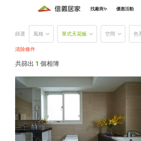
找廠商✨
優惠活動
知識文
免費諮詢服務
前往
篩選
風格
單式天花板
空間
色
廠商募集
人才招募
居住好生活講座
設計裝
買屋
居住服務免費諮詢
清除條件
室內設
設計裝
會員活動優惠
共篩出
1
個相簿
設計裝
搬家清
冷氣清洗(限時優惠)
新會員大禮包
免費居住好生
室內設
優質搬
信義客戶優惠
清潔除
信義成交客戶福利專區
清潔消
家居設
長照設