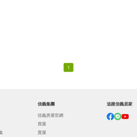
繕
修
融
融
產物保險
1
信義集團
追蹤信義居家
信義房屋官網
買屋
集
賣屋