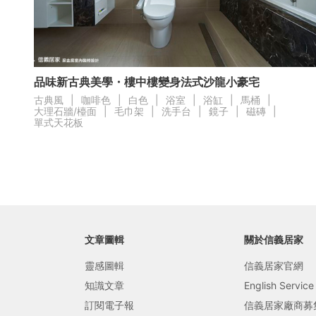
局部修
局部裝
品味新古典美學・樓中樓變身法式沙龍小豪宅
生活金
古典風
|
咖啡色
|
白色
|
浴室
|
浴缸
|
馬桶
|
大理石牆/檯面
|
毛巾架
|
洗手台
|
鏡子
|
磁磚
|
生活金
單式天花板
文章圖輯
關於信義居家
靈感圖輯
信義居家官網
知識文章
English Service
訂閱電子報
信義居家廠商募