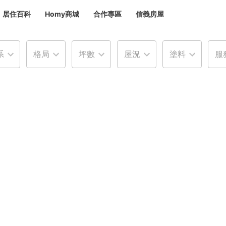
居住百科
Homy商城
合作專區
信義房屋
章
 設計裝潢 大館
系
格局
坪數
屋況
塗料
服
潢
賣屋
租屋
計
居家設計
裝修攻略
生活提案
居家新聞
潢
潢
運
活講座
服務滿意度抽獎
電子報隱藏優惠
計
軟裝設計
包租代管
家
驗屋服務
蟲
毒
冷氣清洗
整理收納
專業除蟲
備
備
系統家具
隱形鐵窗
油漆塗料