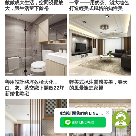
數做成大生活，空間視覺放
一章 ——用奶茶、淺大地色
大，讓生活留下餘裕
打造輕美式風格的知性美
善用設計將坪效極大化，
輕美式挹注質感美學，春天
白、灰、藍交織下開啟22坪
的風景搬進家裡
新婚北歐宅
歡迎訂閱我們的 LINE 官方帳號
連結 LINE 帳號