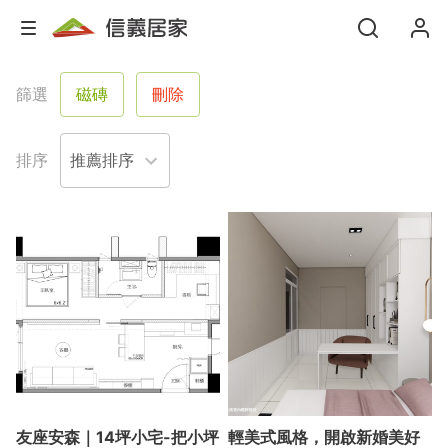
篩選
磁磚
刪除
排序
友座安森｜14坪小宅-把小坪
輕美式風格，開啟新婚美好