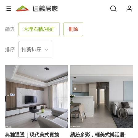
篩選
大理石牆/檯面
刪除
排序
典雅通透｜現代美式貴族
繽紛多彩，輕美式樂活居