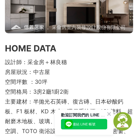
。采金房室內裝修設計股份有限公司
HOME DATA
設計師：采金房＋林良穗
房屋狀況：中古屋
空間坪數 ：30坪
空間格局：3房2廳1廚2衛
主要建材：半拋光石英磚、復古磚、日本矽酸鈣
板、F1 板材、KD 木皮、環保系統櫃、ICI 塗料、超
歡迎訂閱我們的 LINE 官方帳號
耐磨木地板、玻璃、灰鏡、LED 燈、水晶燈、大金
連結 LINE 帳號
空調、TOTO 衛浴設備、進口廚具、正新氣密窗、