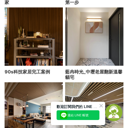
家
第一步
90s科技家居完工案例
藍冉時光_中壢老屋翻新溫馨
貓宅
歡迎訂閱我們的 LINE 官方帳號
連結 LINE 帳號