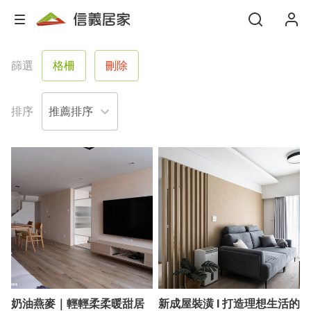
篩選
格柵
刪除
排序
奶油燕麥｜輕輕柔柔暖甜居
新成屋裝潢 l 打造理想生活的