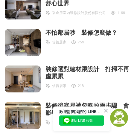
舒心世界
采金房室內裝修設計股份有限公司
1169
不怕鄰居吵 裝修怎麼做？
信義居家
759
裝修選對建材跟設計 打掃不再
虛累累
信義居家
218
裝修後容易被忽略的兩步驟 會
歡迎訂閱我們的 LINE 官方帳號
影響往後居住舒適度
連結 LINE 帳號
信義居家
1389