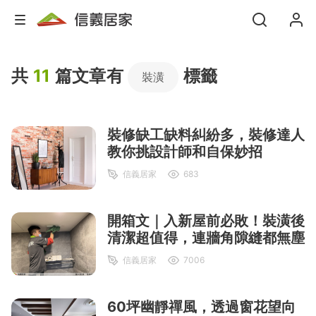
共
11
篇文章有
標籤
裝潢
裝修缺工缺料糾紛多，裝修達人
教你挑設計師和自保妙招
信義居家
683
開箱文｜入新屋前必敗！裝潢後
清潔超值得，連牆角隙縫都無塵
信義居家
7006
60坪幽靜禪風，透過窗花望向