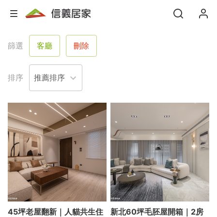
篩選
客廳
刪除
排序
45坪老屋翻新｜人貓共生住
新北60坪毛胚屋開箱｜2房