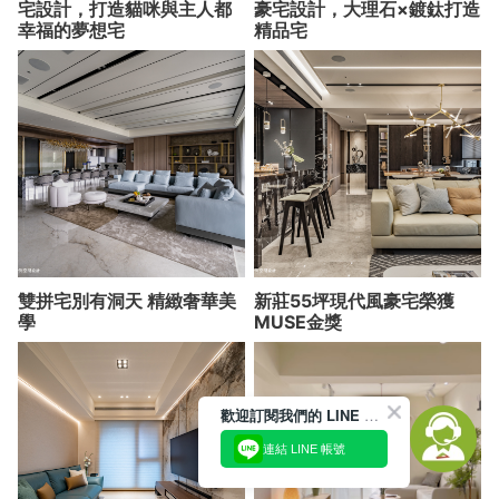
宅設計，打造貓咪與主人都
豪宅設計，大理石×鍍鈦打造
幸福的夢想宅
精品宅
雙拼宅別有洞天 精緻奢華美
新莊55坪現代風豪宅榮獲
學
MUSE金獎
歡迎訂閱我們的 LINE 官方帳號
連結 LINE 帳號