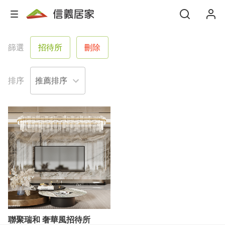
篩選
招待所
刪除
排序
聯聚瑞和 奢華風招待所