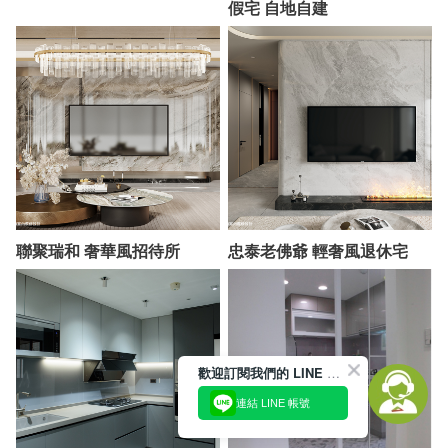
假宅 自地自建
聯聚瑞和 奢華風招待所
忠泰老佛爺 輕奢風退休宅
歡迎訂閱我們的 LINE 官方帳號
連結 LINE 帳號