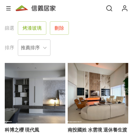
篩選
烤漆玻璃
刪除
排序
科博之櫻 現代風
南投國姓 水雲境 退休養生渡