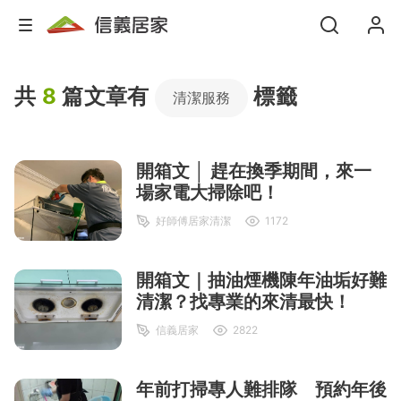
共
8
篇文章有
標籤
清潔服務
開箱文 │ 趕在換季期間，來一
場家電大掃除吧！
好師傅居家清潔
1172
開箱文｜抽油煙機陳年油垢好難
清潔？找專業的來清最快！
信義居家
2822
年前打掃專人難排隊 預約年後