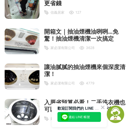
更省錢
信義居家
127
開箱文｜抽油煙機油咧咧…免
驚！抽油煙機清潔一次搞定
家必潔有限公司
3628
讓油膩膩的抽油煙機來個深度清
潔！
家必潔有限公司
4779
入厝省預算必看！二手洗衣機也
歡迎訂閱我們的 LINE 官方帳號
可以用得很安心…洗衣機清潔開
箱文
連結 LINE 帳號
好師傅居家清潔
4450