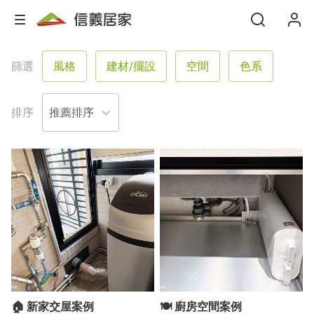
篩選
風格
建材/擺設
空間
色系
格局
坪數
屋況
塗料
排序
服務
🏠 新家交屋案例
🍽 廚房空間案例